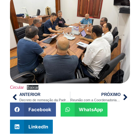
Circular
Baixar
ANTERIOR
PRÓXIMO
Decreto de nomeação da Padroeira da Diocese de Jaú.
Reunião com a Coordenadoria de Pastoral
Facebook
WhatsApp
LinkedIn