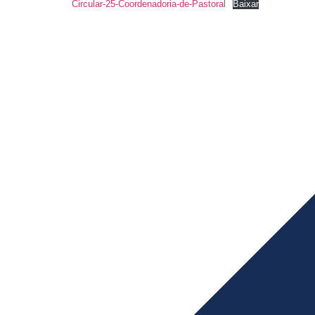
Circular-25-Coordenadoria-de-Pastoral
Baixar