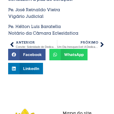
Pe. José Reinaldo Vieira
Vigário Judicial
Pe. Hélton Luis Baratella
Notário da Câmara Eclesiástica
ANTERIOR
PRÓXIMO
Convite: Solenidade de Dedicação da Igreja e do Altar ao Senhor Jesus Cristo
Um Dia Inesquecível: A Dedicação da Catedral Nossa Senhora do Patrocínio em Jaú
Facebook
WhatsApp
LinkedIn
Mapa do site