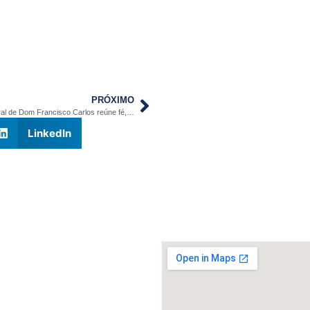
PRÓXIMO
Visita Pastoral de Dom Francisco Carlos reúne fé, comunhão e missão na Paróquia São João Batista
LinkedIn