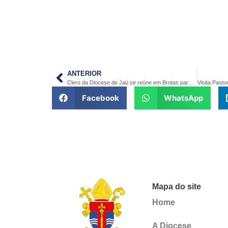
ANTERIOR
Clero da Diocese de Jaú se reúne em Brotas para o Dia de Oração pela Santificação do Clero
Facebook
WhatsApp
Mapa do site
Home
A Diocese