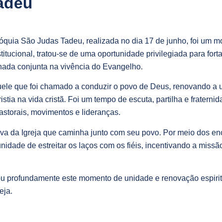
adeu
róquia São Judas Tadeu, realizada no dia 17 de junho, foi um 
tucional, tratou-se de uma oportunidade privilegiada para forta
hada conjunta na vivência do Evangelho.
daquele que foi chamado a conduzir o povo de Deus, renovando 
stia na vida cristã. Foi um tempo de escuta, partilha e fraterni
pastorais, movimentos e lideranças.
iva da Igreja que caminha junto com seu povo. Por meio dos e
idade de estreitar os laços com os fiéis, incentivando a missã
ou profundamente este momento de unidade e renovação espiri
eja.