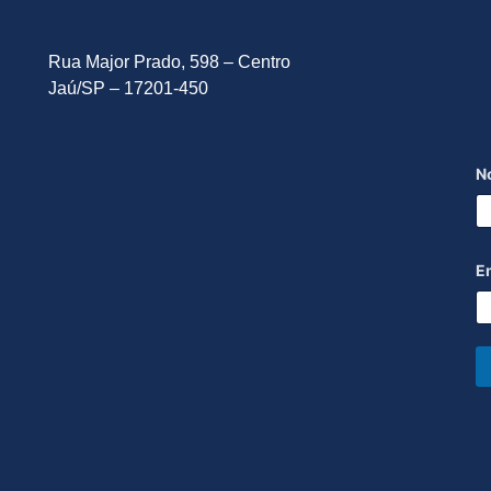
Rua Major Prado, 598 – Centro
Jaú/SP – 17201-450
N
E