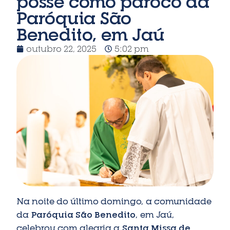
posse como pároco da
Paróquia São
Benedito, em Jaú
outubro 22, 2025
5:02 pm
Na noite do último domingo, a comunidade
da
Paróquia São Benedito
, em Jaú,
celebrou com alegria a
Santa Missa de