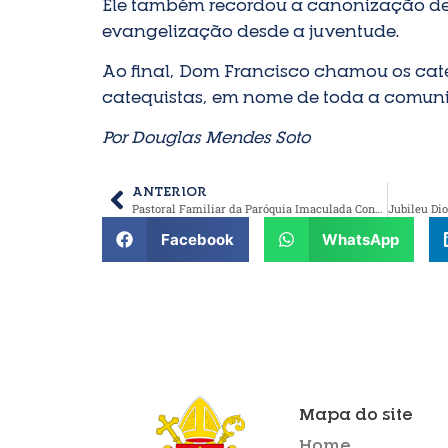
Ele também recordou a canonização de Sã
evangelização desde a juventude.
Ao final, Dom Francisco chamou os cate
catequistas, em nome de toda a comun
Por Douglas Mendes Soto
ANTERIOR
Pastoral Familiar da Paróquia Imaculada Conceição celebra 25 anos de missão
Facebook
WhatsApp
Mapa do site
Home