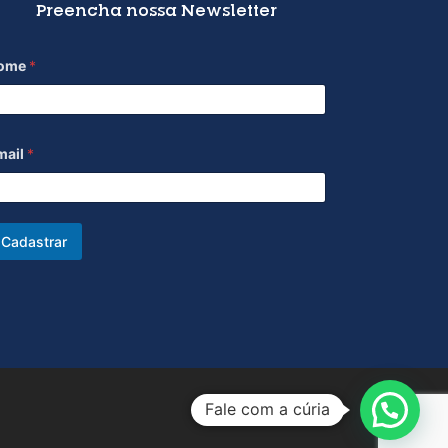
Preencha nossa Newsletter
ome
*
mail
*
Cadastrar
Fale com a cúria