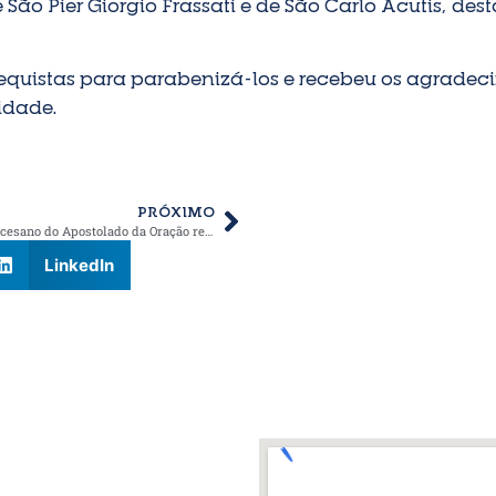
o Pier Giorgio Frassati e de São Carlo Acutis, dest
quistas para parabenizá-los e recebeu os agradeci
idade.
PRÓXIMO
Jubileu Diocesano do Apostolado da Oração reúne mais de 700 membros em Bariri
LinkedIn