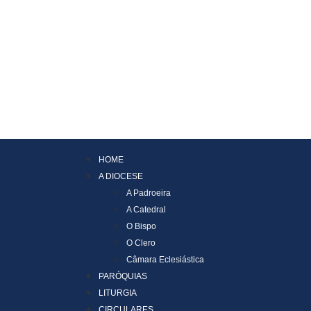
HOME
A DIOCESE
A Padroeira
A Catedral
O Bispo
O Clero
Câmara Eclesiástica
PARÓQUIAS
LITURGIA
CIRCULARES