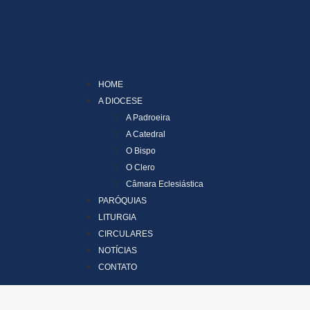
HOME
A DIOCESE
A Padroeira
A Catedral
O Bispo
O Clero
Câmara Eclesiástica
PARÓQUIAS
LITURGIA
CIRCULARES
NOTÍCIAS
CONTATO