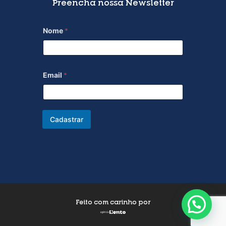
Preencha nossa Newsletter
Nome
*
Email
*
Cadastrar
Feito com carinho por
Fale com a cúria