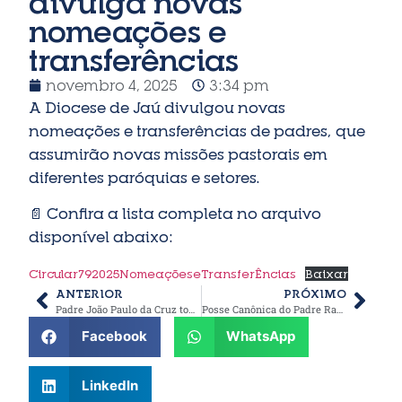
divulga novas
nomeações e
transferências
novembro 4, 2025
3:34 pm
A Diocese de Jaú divulgou novas
nomeações e transferências de padres, que
assumirão novas missões pastorais em
diferentes paróquias e setores.
📄 Confira a lista completa no arquivo
disponível abaixo:
Circular792025NomeaçõeseTransferÊncias
Baixar
ANTERIOR
PRÓXIMO
Padre João Paulo da Cruz toma posse como novo pároco na Paróquia São Pedro e São Paulo
Posse Canônica do Padre Ramon Aparecido Ramos
Facebook
WhatsApp
LinkedIn