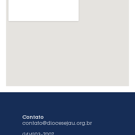
Contato
contato@diocesejau.org.br
(14)4103-7007