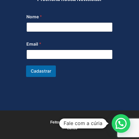
Nome
*
Email
*
Cadastrar
Feito com carinho por
Fale com a cúria